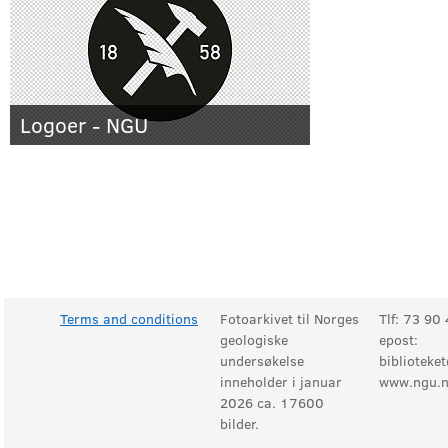
Logoer - NGU
Terms and conditions
Fotoarkivet til Norges
Tlf: 73 90 
geologiske
epost:
undersøkelse
biblioteke
inneholder i januar
www.ngu.n
2026 ca. 17600
bilder.