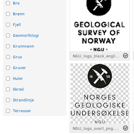
Bre
Brønn
Fjell
Geomorfologi
Grunnvann
NGU_logo_black_english_eps.eps
Grus
Gruver
Huler
Skred
Strandlinje
Terrasser
NGU_logo_svart_png.png