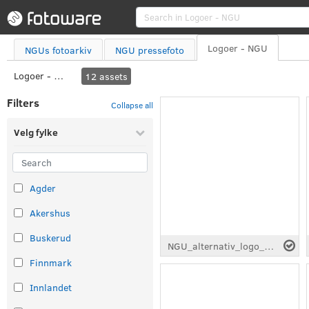
Logoer - NGU
NGUs fotoarkiv
NGU pressefoto
Logoer - NGU
12
assets
Filters
Collapse all
Velg fylke
Agder
Akershus
Buskerud
NGU_alternativ_logo_hvit_full_engelsk.eps
Finnmark
Innlandet