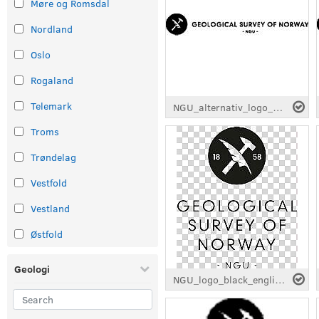
Møre og Romsdal
Nordland
Oslo
Rogaland
Telemark
NGU_alternativ_logo_svart_full_engelsk.eps
Troms
Trøndelag
Vestfold
Vestland
Østfold
Geologi
NGU_logo_black_english_png.png